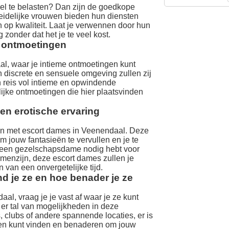
eel te belasten? Dan zijn de goedkope
leidelijke vrouwen bieden hun diensten
n op kwaliteit. Laat je verwennen door hun
 zonder dat het je te veel kost.
e ontmoetingen
l, waar je intieme ontmoetingen kunt
 discrete en sensuele omgeving zullen zij
 reis vol intieme en opwindende
ijke ontmoetingen die hier plaatsvinden
en erotische ervaring
gen met escort dames in Veenendaal. Deze
jouw fantasieën te vervullen en je te
u een gezelschapsdame nodig hebt voor
amenzijn, deze escort dames zullen je
 van een onvergetelijke tijd.
d je ze en hoe benader je ze
al, vraag je je vast af waar je ze kunt
 er tal van mogelijkheden in deze
s, clubs of andere spannende locaties, er is
ten kunt vinden en benaderen om jouw