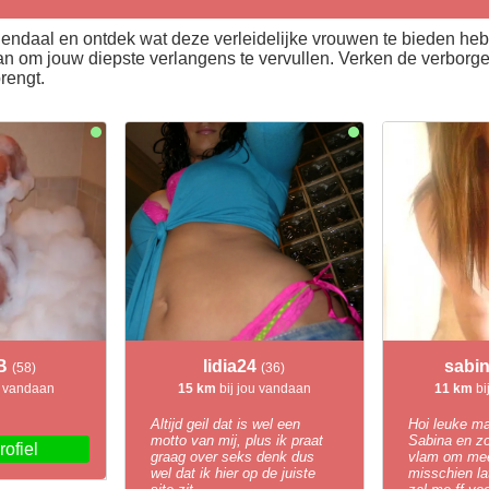
endaal en ontdek wat deze verleidelijke vrouwen te bieden heb
an om jouw diepste verlangens te vervullen. Verken de verbor
rengt.
LB
lidia24
sabi
(58)
(36)
u vandaan
15 km
bij jou vandaan
11 km
bi
Altijd geil dat is wel een
Hoi leuke ma
motto van mij, plus ik praat
Sabina en z
rofiel
graag over seks denk dus
vlam om mee
wel dat ik hier op de juiste
misschien later