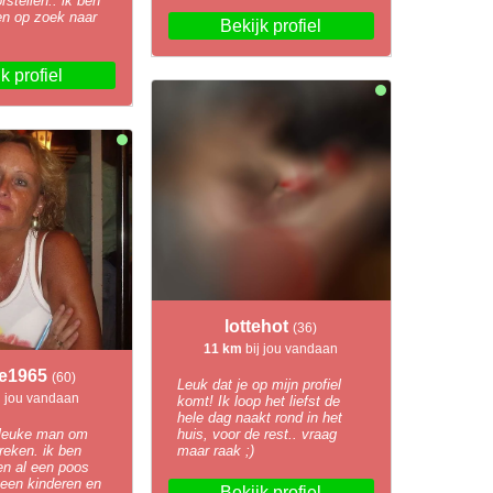
rstellen.. ik ben
en op zoek naar
Bekijk profiel
k profiel
lottehot
(36)
11 km
bij jou vandaan
ie1965
(60)
Leuk dat je op mijn profiel
j jou vandaan
komt! Ik loop het liefst de
hele dag naakt rond in het
 leuke man om
huis, voor de rest.. vraag
reken. ik ben
maar raak ;)
n al een poos
geen kinderen en
Bekijk profiel