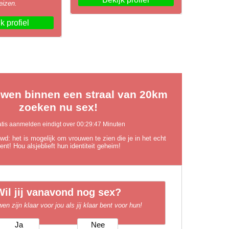
eizen.
k profiel
wen binnen een straal van 20km
zoeken nu sex!
atis aanmelden eindigt over
00:29:46
Minuten
: het is mogelijk om vrouwen te zien die je in het echt
ent! Hou alsjeblieft hun identiteit geheim!
Wil jij vanavond nog sex?
en zijn klaar voor jou als jij klaar bent voor hun!
Ja
Nee