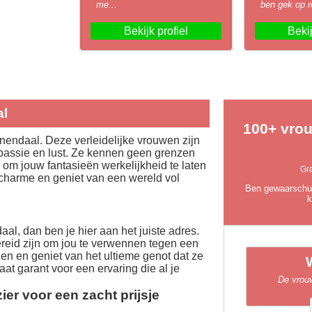
me...
ben gek op r
Bekijk profiel
Bekij
al
100+ vrou
nendaal. Deze verleidelijke vrouwen zijn
passie en lust. Ze kennen geen grenzen
n om jouw fantasieën werkelijkheid te laten
Gr
 charme en geniet van een wereld vol
Ben gewaarschuwd
k
al, dan ben je hier aan het juiste adres.
reid zijn om jou te verwennen tegen een
en en geniet van het ultieme genot dat ze
at garant voor een ervaring die al je
De vrouw
er voor een zacht prijsje