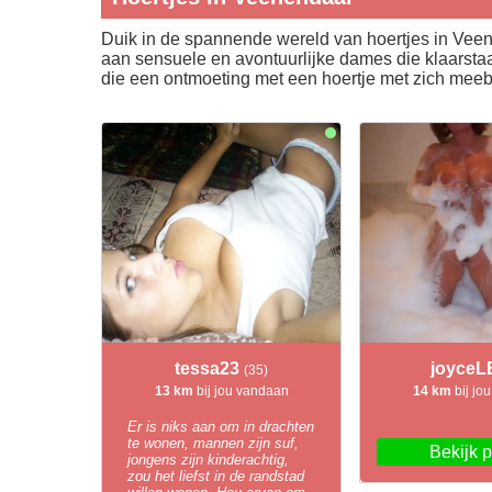
Duik in de spannende wereld van hoertjes in Veen
aan sensuele en avontuurlijke dames die klaarsta
die een ontmoeting met een hoertje met zich meeb
tessa23
joyce
(35)
13 km
bij jou vandaan
14 km
bij jo
Er is niks aan om in drachten
te wonen, mannen zijn suf,
Bekijk p
jongens zijn kinderachtig,
zou het liefst in de randstad