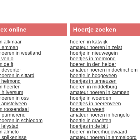
sex online
Hoertje zoeken
in alkmaar
hoeren in katwijk
in emmen
amateur hoeren in zeist
hoeren in westland
hoertje in nieuwegein
n venlo
hoertjes in roermond
n delft
hoeren in den helder
n deventer
amateur hoeren in doetinchem
oeren in sittard
hoertje in hoogeveen
n helmond
hoertjes in terneuzen
in heerlen
hoeren in middelburg
n hilversum
amateur hoeren in kampen
hoeren in oss
hoertje in woerden
n amstelveen
hoertjes in heerenveen
in roosendaal
hoeren in weert
n purmerend
amateur hoeren in hengelo
hoeren in schiedam
hoertje in drachten
 lelystad
hoertjes in de bilt
in almelo
hoeren in heerhugowaard
 spijkenisse
amateur hoeren in emmeloord