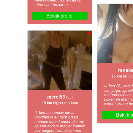
willen wonen. Hou ervan om
fotos van mezelf te...
Bekijk profiel
rensk
15 km
bij jo
Ik ben 28, werk f
aan yoga, spreek
met vriendinnen
merel53
(55)
koken en eten :-
15 km
bij jou vandaan
weten? Vraag he
Ik ben een vrouw die al
Bekijk p
voorzien is en toch graag
mannen leren kennen die mij
op een andere manier kunnen
bevredigen. Heb alleen een