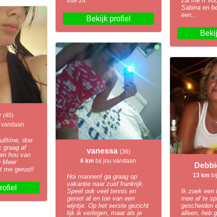
site zit.
zal me ff voo
Sabina en b
een...
Bekijk profiel
Bekij
e
(40)
u vandaan
ulltime, doe
 graag af
vanessa
(36)
 en hou van
6 km
bij jou vandaan
) Meer
Debb
t me gerust!
13 km
bi
Hoi mannen! ga graag op
vakantie naar zuid frankrijk.
rofiel
Speel ook veel tennis en
Ik zoek een
geniet af en toe van een
mee af te sp
wijntje. Op het eerste gezicht
gescheiden e
lijk ik verlegen, maar als je
alleen, heb 