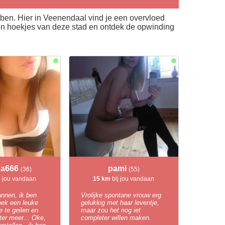
ben. Hier in Veenendaal vind je een overvloed
gen hoekjes van deze stad en ontdek de opwinding
na666
pami
(36)
(55)
j jou vandaan
15 km
bij jou vandaan
nnen, ik ben
Vrolijke spontane vrouw erg
oek een leuke
gelukkig met haar leventje,
 te geilen en
maar zou het nog iet
 meer... Oke,
completer willen maken.