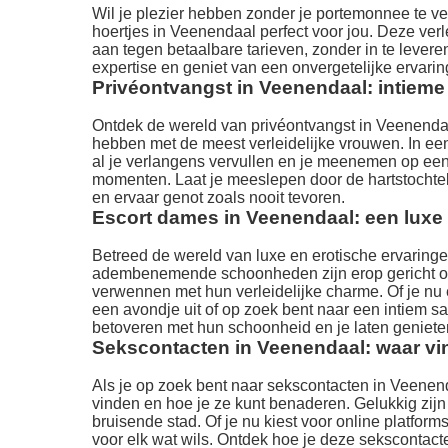
Wil je plezier hebben zonder je portemonnee te v
hoertjes in Veenendaal perfect voor jou. Deze ver
aan tegen betaalbare tarieven, zonder in te levere
expertise en geniet van een onvergetelijke ervaring
Privéontvangst in Veenendaal: intiem
Ontdek de wereld van privéontvangst in Veenendaa
hebben met de meest verleidelijke vrouwen. In een
al je verlangens vervullen en je meenemen op een
momenten. Laat je meeslepen door de hartstochtel
en ervaar genot zoals nooit tevoren.
Escort dames in Veenendaal: een luxe 
Betreed de wereld van luxe en erotische ervarin
adembenemende schoonheden zijn erop gericht om 
verwennen met hun verleidelijke charme. Of je n
een avondje uit of op zoek bent naar een intiem s
betoveren met hun schoonheid en je laten genieten
Sekscontacten in Veenendaal: waar vin
Als je op zoek bent naar sekscontacten in Veenenda
vinden en hoe je ze kunt benaderen. Gelukkig zijn
bruisende stad. Of je nu kiest voor online platform
voor elk wat wils. Ontdek hoe je deze sekscontac