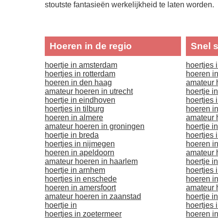
stoutste fantasieën werkelijkheid te laten worden.
Hoeren in de regio
Snel 
hoertje in amsterdam
hoertjes 
hoertjes in rotterdam
hoeren 
hoeren in den haag
amateur 
amateur hoeren in utrecht
hoertje i
hoertje in eindhoven
hoertjes i
hoertjes in tilburg
hoeren i
hoeren in almere
amateur h
amateur hoeren in groningen
hoertje i
hoertje in breda
hoertjes 
hoertjes in nijmegen
hoeren i
hoeren in apeldoorn
amateur 
amateur hoeren in haarlem
hoertje i
hoertje in arnhem
hoertjes 
hoertjes in enschede
hoeren i
hoeren in amersfoort
amateur 
amateur hoeren in zaanstad
hoertje in
hoertje in
hoertjes 
hoertjes in zoetermeer
hoeren in